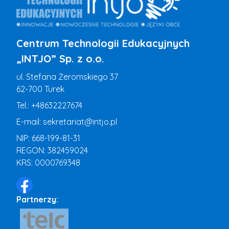
Centrum Technologii Edukacyjnych
„INTJO” Sp. z o.o.
ul. Stefana Żeromskiego 37
62-700 Turek
Tel.:
+48632227674
E-mail:
sekretariat@intjo.pl
NIP: 668-199-81-31
REGON: 382459024
KRS: 0000769348
Partnerzy: