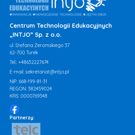
Centrum Technologii Edukacyjnych
„INTJO” Sp. z o.o.
ul. Stefana Żeromskiego 37
62-700 Turek
Tel.:
+48632227674
E-mail:
sekretariat@intjo.pl
NIP: 668-199-81-31
REGON: 382459024
KRS: 0000769348
Partnerzy: