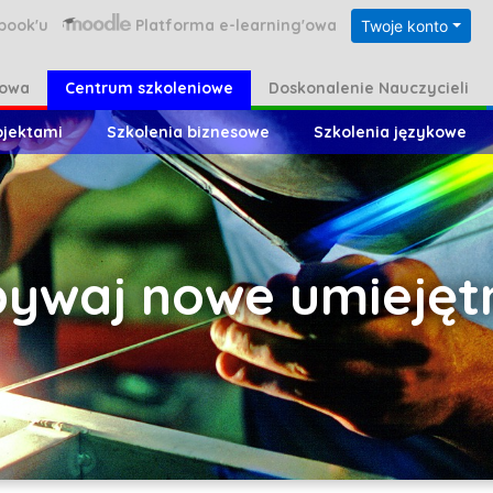
book'u
Platforma e-learning'owa
Twoje konto
kowa
Centrum szkoleniowe
Doskonalenie Nauczycieli
ojektami
Szkolenia biznesowe
Szkolenia językowe
ywaj nowe umiejęt