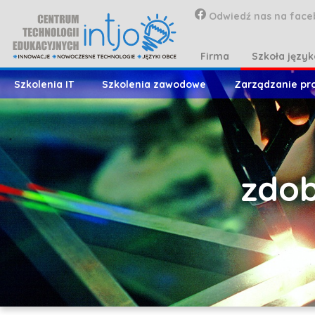
Odwiedź nas na face
Firma
Szkoła języ
Szkolenia IT
Szkolenia zawodowe
Zarządzanie pr
zdob