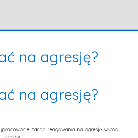
ać na agresję?
ać na agresję?
 wypracowanie zasad reagowania na agresję wśród
 uczniów.