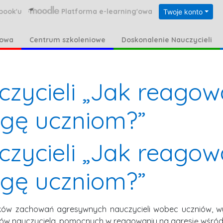
book'u
Platforma e-learning'owa
Twoje konto
kowa
Centrum szkoleniowe
Doskonalenie Nauczycieli
czycieli „Jak reagow
gę uczniom?”
czycieli „Jak reagow
gę uczniom?”
kutków zachowań agresywnych nauczycieli wobec uczniów,
tów nauczyciela, pomocnych w reagowaniu na agresję wśród