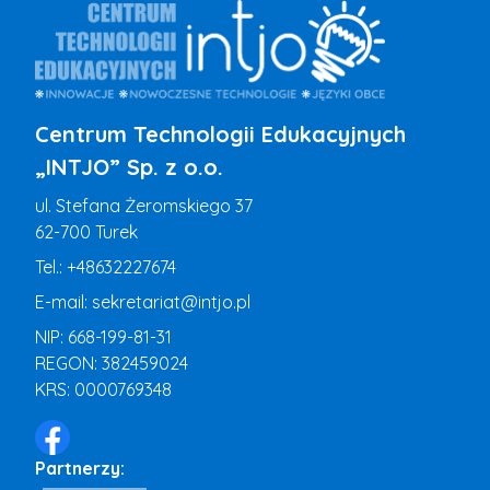
Centrum Technologii Edukacyjnych
„INTJO” Sp. z o.o.
ul. Stefana Żeromskiego 37
62-700 Turek
Tel.:
+48632227674
E-mail:
sekretariat@intjo.pl
NIP: 668-199-81-31
REGON: 382459024
KRS: 0000769348
Partnerzy: