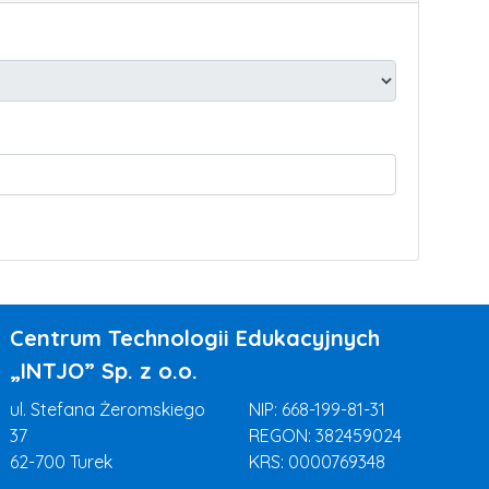
Centrum Technologii Edukacyjnych
„INTJO” Sp. z o.o.
ul. Stefana Żeromskiego
NIP: 668-199-81-31
37
REGON: 382459024
62-700 Turek
KRS: 0000769348