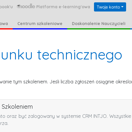
book'u
Platforma e-learning'owa
Twoje konto
kowa
Centrum szkoleniowe
Doskonalenie Nauczycieli
sunku technicznego
owanie tym szkoleniem.
Jeśli liczba zgłoszeń osiągnie okreś
a Szkoleniem
nto oraz być zalogowany w systemie CRM INTJO. Wszystkie 
rza.