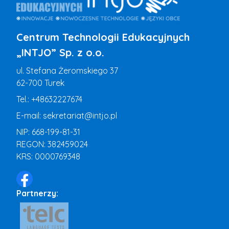
Centrum Technologii Edukacyjnych
„INTJO” Sp. z o.o.
ul. Stefana Żeromskiego 37
62-700 Turek
Tel.:
+48632227674
E-mail:
sekretariat@intjo.pl
NIP: 668-199-81-31
REGON: 382459024
KRS: 0000769348
Partnerzy: