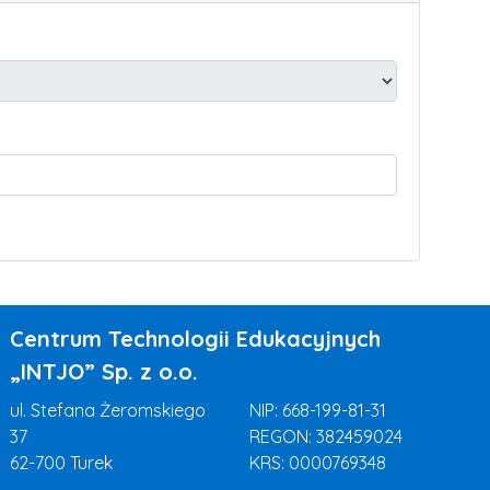
Centrum Technologii Edukacyjnych
„INTJO” Sp. z o.o.
ul. Stefana Żeromskiego
NIP: 668-199-81-31
37
REGON: 382459024
62-700 Turek
KRS: 0000769348