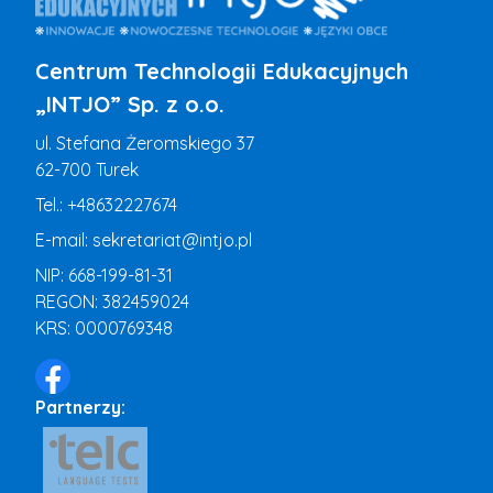
Centrum Technologii Edukacyjnych
„INTJO” Sp. z o.o.
ul. Stefana Żeromskiego 37
62-700 Turek
Tel.:
+48632227674
E-mail:
sekretariat@intjo.pl
NIP: 668-199-81-31
REGON: 382459024
KRS: 0000769348
Partnerzy: