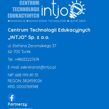
Centrum Technologii Edukacyjnych
„INTJO” Sp. z o.o.
ul. Stefana Żeromskiego 37
62-700 Turek
Tel.:
+48632227674
E-mail:
sekretariat@intjo.pl
NIP: 668-199-81-31
REGON: 382459024
KRS: 0000769348
Partnerzy: