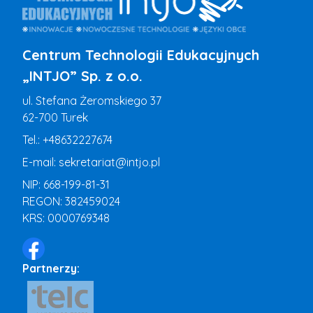
Centrum Technologii Edukacyjnych
„INTJO” Sp. z o.o.
ul. Stefana Żeromskiego 37
62-700 Turek
Tel.:
+48632227674
E-mail:
sekretariat@intjo.pl
NIP: 668-199-81-31
REGON: 382459024
KRS: 0000769348
Partnerzy: