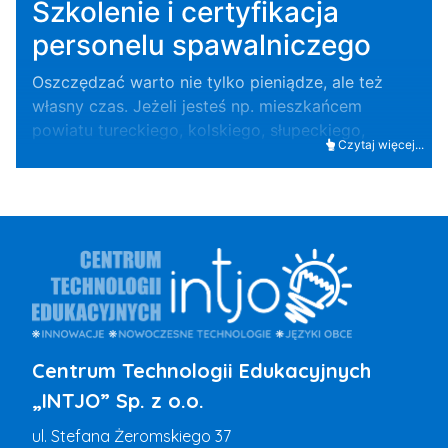
Szkolenie i certyfikacja
personelu spawalniczego
Oszczędzać warto nie tylko pieniądze, ale też
własny czas. Jeżeli jesteś np. mieszkańcem
powiatu tureckiego, kolskiego, słupeckiego,
Czytaj więcej...
konińskiego a także Miasta Konin, to dzięki INTJO
możesz blisko swego miejsca zamieszkania
zrealizować kurs spawacza a także zdać
egzamin.
Centrum Technologii Edukacyjnych
„INTJO” Sp. z o.o.
ul. Stefana Żeromskiego 37