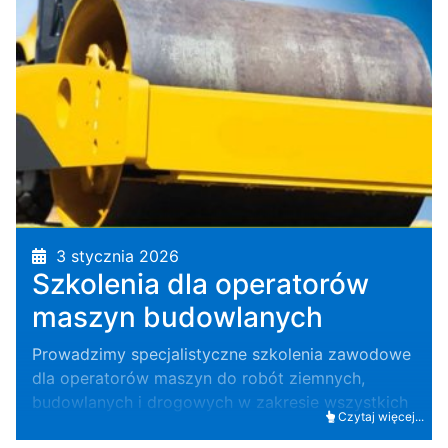
3 stycznia 2026
Szkolenia dla operatorów
maszyn budowlanych
Prowadzimy specjalistyczne szkolenia zawodowe
dla operatorów maszyn do robót ziemnych,
budowlanych i drogowych w zakresie wszystkich
Czytaj więcej...
grup i klas uprawnień.